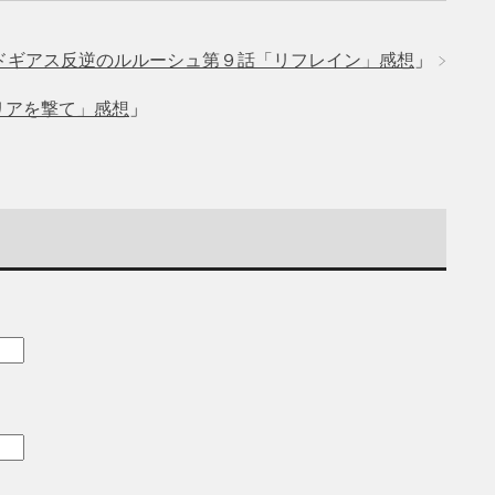
ドギアス反逆のルルーシュ第９話「リフレイン」感想
」
リアを撃て」感想
」