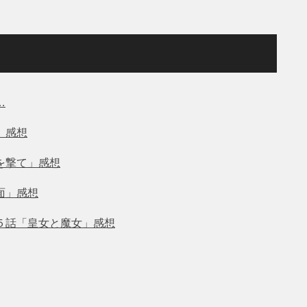
…
」感想
を撃て」感想
面」感想
第５話「皇女と魔女」感想