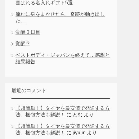
喜ばれる名入れギフト5選
流れに身をまかせたら、奇跡が動き出し
た。
覚醒３日目
覚醒!?
ベストボディ・ジャパンを終えて…感想と
結果報告
最近のコメント
【超簡単！】タイヤを最安値で発送する方
法。梱包方法も解説！
に
とむ
より
【超簡単！】タイヤを最安値で発送する方
法。梱包方法も解説！
に
jiyujin
より