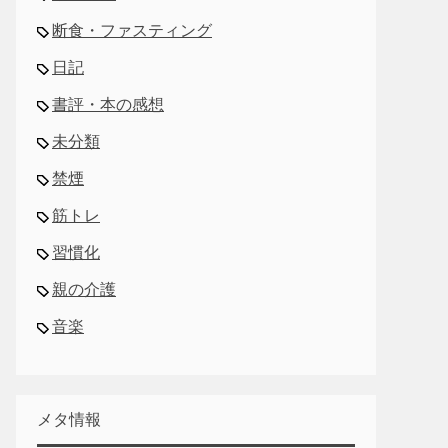
断食・ファスティング
日記
書評・本の感想
未分類
禁煙
筋トレ
習慣化
親の介護
音楽
メタ情報